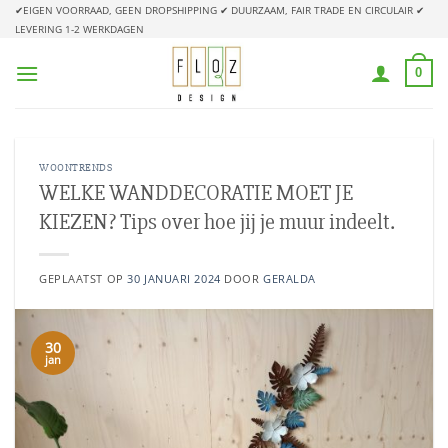
Ga
✔EIGEN VOORRAAD, GEEN DROPSHIPPING
✔ DUURZAAM, FAIR TRADE EN CIRCULAIR
✔
LEVERING 1-2 WERKDAGEN
naar
inhoud
0
WOONTRENDS
WELKE WANDDECORATIE MOET JE
KIEZEN? Tips over hoe jij je muur indeelt.
GEPLAATST OP
30 JANUARI 2024
DOOR
GERALDA
30
jan