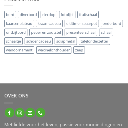
bord
dinerbord
eierdop
fotolijst
fruitschaal
kaarsenplateau
kraamcadeau
oldtimer spaarpot
onderbord
ontbijtbord
peper en zoutstel
presenteerschaal
schaal
schaaltje
schoencadeau
scrapmetal
tafelonderzetter
wandornament
waxinelichthouder
zeep
OVER ONS
Met liefde voor het leven, passie voor mooie dingen en