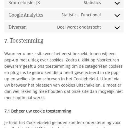
Sourcebuster JS
Statistics
service
Consent
wordpress
to
Google Analytics
Statistics, Functional
service
Consent
sourcebuster
to
Diversen
Doel wordt onderzocht
js
service
Consent
google-
to
7. Toestemming
analytics
service
diversen
Wanneer u onze site voor het eerst bezoekt, tonen wij een
pop-up met uitleg over cookies. Zodra u klikt op ‘Voorkeuren
bewaren’ geeft u ons toestemming om de categorieën cookies
en plug-ins te gebruiken die u heeft geselecteerd in de pop-
up en welke zijn omschreven in het Cookiebeleid. U kunt via
uw browser het plaatsen van cookies uitschakelen, u moet er
dan wel rekening mee houden dat onze site dan mogelijk niet
meer optimaal werkt.
7.1 Beheer uw cookie toestemming
Je hebt het Cookiebeleid geladen zonder ondersteuning voor