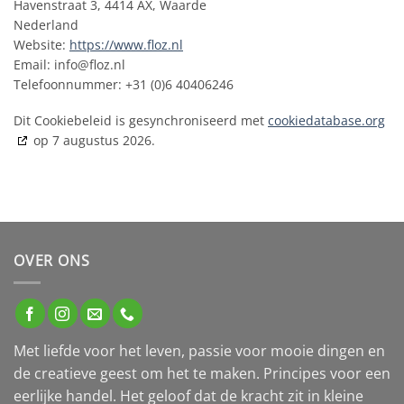
Havenstraat 3, 4414 AX, Waarde
Nederland
Website:
https://www.floz.nl
Email:
info@
floz.nl
Telefoonnummer: +31 (0)6 40406246
Dit Cookiebeleid is gesynchroniseerd met
cookiedatabase.org
op 7 augustus 2026.
OVER ONS
Met liefde voor het leven, passie voor mooie dingen en
de creatieve geest om het te maken. Principes voor een
eerlijke handel. Het geloof dat de kracht zit in kleine