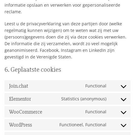
informatie opslaan en verwerken voor gepersonaliseerde
reclame.
Leest u de privacyverklaring van deze partijen door (welke
regelmatig kunnen wijzigen) om te weten wat zij met uw
(persoons)gegevens doen die zij via deze cookies verwerken.
De informatie die zij verzamelen, wordt zo veel mogelijk
geanonimiseerd. Facebook, Instagram en LinkedIn zijn
gevestigd in de Verenigde Staten.
6. Geplaatste cookies
Join.chat
Functional
Consent
to
Elementor
Statistics (anonymous)
service
Consent
join.chat
to
WooCommerce
Functional
service
Consent
elementor
to
WordPress
Functioneel, Functional
service
Consent
woocommerc
to