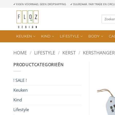
Ga
✔ EIGEN VOORRAAD, GEEN DROPSHIPPING
✔ DUURZAAM, FAIR TRADE EN CIRCU
naar
inhoud
Zoeken
naar:
KEUKEN
KIND
LIFESTYLE
BODY
CA
HOME
/
LIFESTYLE
/
KERST
/
KERSTHANGER
PRODUCTCATEGORIEËN
! SALE !
Keuken
Kind
Lifestyle