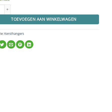
ANGER HUISJE papier mache wit set van 4 aantal
TOEVOEGEN AAN WINKELWAGEN
ie:
Kersthangers