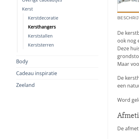
Kerst
Kerstdecoratie
BESCHRIJ
Kersthangers
De kerst
Kerststallen
ook nog 
Kerststerren
Deze huis
grondstof
Body
Maar voor
Cadeau inspiratie
De kersth
Zeeland
een natuu
Word gel
Afmeti
De afmeti