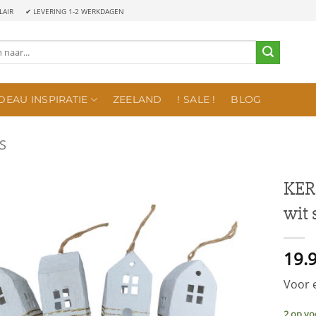
LAIR
✔ LEVERING 1-2 WERKDAGEN
DEAU INSPIRATIE
ZEELAND
! SALE !
BLOG
S
KER
wit 
19.
Voor 
2 op vo