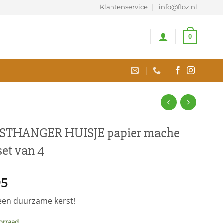
Klantenservice
info@floz.nl
0
STHANGER HUISJE papier mache
set van 4
95
een duurzame kerst!
orraad