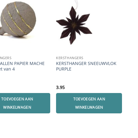
ANGERS
KERSTHANGERS
KERS
ALLEN PAPIER MACHE
KERSTHANGER SNEEUWVLOK
KERS
et van 4
PURPLE
met 
3.95
14.9
TOEVOEGEN AAN
TOEVOEGEN AAN
WINKELWAGEN
WINKELWAGEN