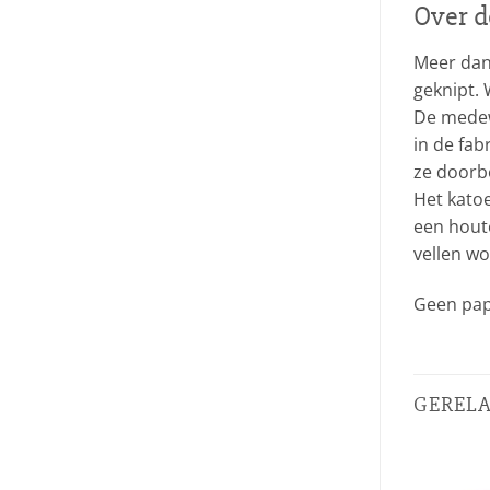
Over d
Meer dan 
geknipt. 
De medewe
in de fab
ze doorbe
Het katoe
een hout
vellen w
Geen pap
GEREL