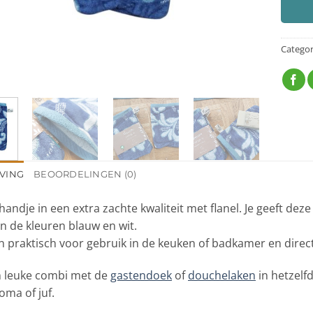
Categor
VING
BEOORDELINGEN (0)
andje in een extra zachte kwaliteit met flanel. Je geeft dez
n de kleuren blauw en wit.
 praktisch voor gebruik in de keuken of badkamer en direc
 leuke combi met de
gastendoek
of
douchelaken
in hetzelf
oma of juf.