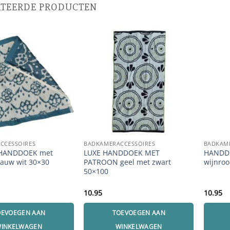
ATEERDE PRODUCTEN
CCESSOIRES
BADKAMERACCESSOIRES
BADKAM
HANDDOEK met
LUXE HANDDOEK MET
HANDD
lauw wit 30×30
PATROON geel met zwart
wijnro
50×100
10.95
10.95
OEVOEGEN AAN
TOEVOEGEN AAN
INKELWAGEN
WINKELWAGEN