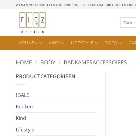
Ga
✔ EIGEN VOORRAAD, GEEN DROPSHIPPING
✔ DUURZAAM, FAIR TRADE EN CIRCU
naar
inhoud
Zoeken
naar:
KEUKEN
KIND
LIFESTYLE
BODY
CA
HOME
/
BODY
/
BADKAMERACCESSOIRES
PRODUCTCATEGORIEËN
! SALE !
Keuken
Kind
Lifestyle