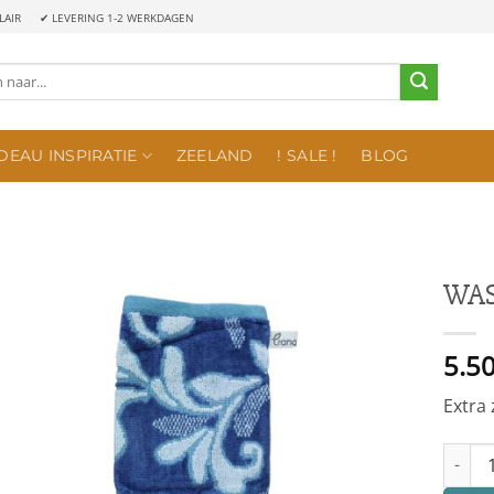
LAIR
✔ LEVERING 1-2 WERKDAGEN
DEAU INSPIRATIE
ZEELAND
! SALE !
BLOG
WAS
5.5
Extra 
WASHA