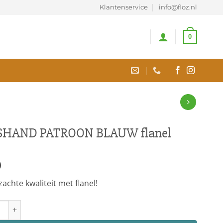
Klantenservice
info@floz.nl
0
HAND PATROON BLAUW flanel
0
zachte kwaliteit met flanel!
ND PATROON BLAUW flanel aantal