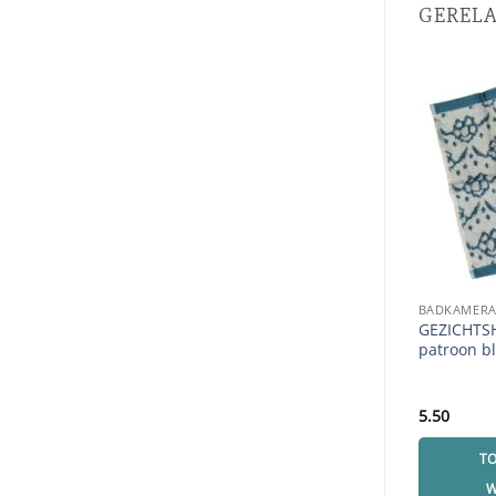
GEREL
BADKAMERA
GEZICHTS
patroon b
5.50
T
W