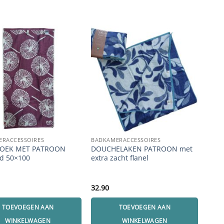
Aan
ERACCESSOIRES
BADKAMERACCESSOIRES
! SALE
OEK MET PATROON
DOUCHELAKEN PATROON met
TAN
od 50×100
extra zacht flanel
bam
32.90
6.95
TOEVOEGEN AAN
TOEVOEGEN AAN
WINKELWAGEN
WINKELWAGEN