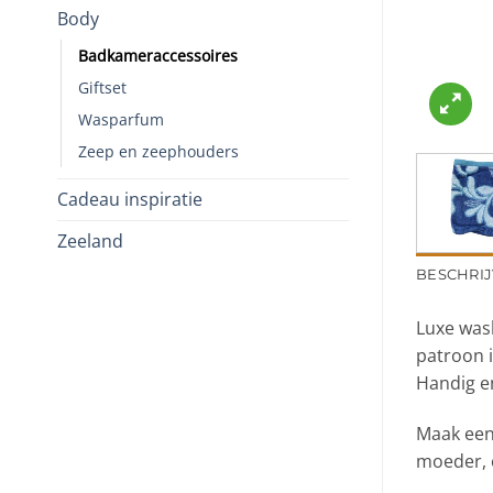
Body
Badkameraccessoires
Giftset
Wasparfum
Zeep en zeephouders
Cadeau inspiratie
Zeeland
BESCHRIJ
Luxe wash
patroon i
Handig en
Maak een
moeder, 