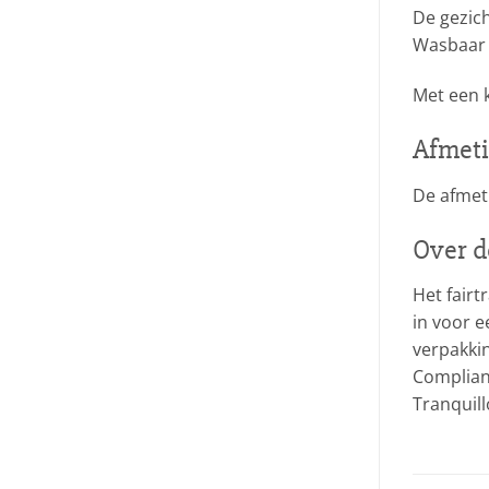
De gezic
Wasbaar 
Met een k
Afmeti
De afmet
Over d
Het fairt
in voor 
verpakkin
Complianc
Tranquil