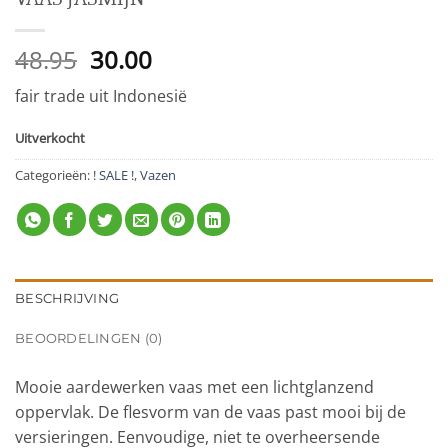
Oorspronkelijke
Huidige
48.95
30.00
prijs
prijs
fair trade uit Indonesië
was:
is:
48.95.
30.00.
Uitverkocht
Categorieën:
! SALE !
,
Vazen
BESCHRIJVING
BEOORDELINGEN (0)
Mooie aardewerken vaas met een lichtglanzend
oppervlak. De flesvorm van de vaas past mooi bij de
versieringen. Eenvoudige, niet te overheersende