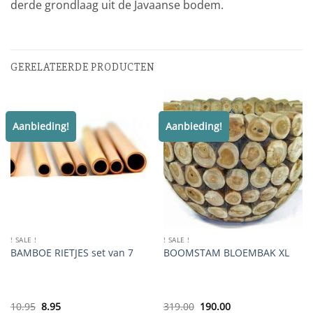
derde grondlaag uit de Javaanse bodem.
GERELATEERDE PRODUCTEN
Aanbieding!
Aanbieding!
! SALE !
! SALE !
BAMBOE RIETJES set van 7
BOOMSTAM BLOEMBAK XL
Oorspronkelijke
Huidige
Oorspronkelijke
Huidige
10.95
8.95
319.00
190.00