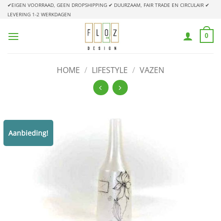
Ga
✔EIGEN VOORRAAD, GEEN DROPSHIPPING
✔ DUURZAAM, FAIR TRADE EN CIRCULAIR
✔
LEVERING 1-2 WERKDAGEN
naar
inhoud
0
HOME
/
LIFESTYLE
/
VAZEN
Aanbieding!