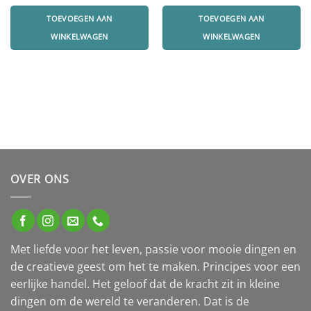
prijs
prijs
prijs
prijs
was:
is:
was:
is:
TOEVOEGEN AAN
TOEVOEGEN AAN
10.95.
8.95.
319.00.
190.00.
WINKELWAGEN
WINKELWAGEN
OVER ONS
Met liefde voor het leven, passie voor mooie dingen en
de creatieve geest om het te maken. Principes voor een
eerlijke handel. Het geloof dat de kracht zit in kleine
dingen om de wereld te veranderen. Dat is de