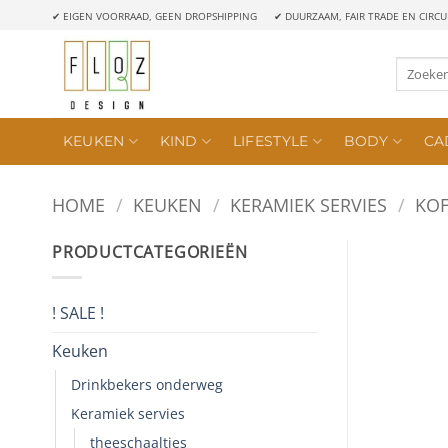
Ga
✔ EIGEN VOORRAAD, GEEN DROPSHIPPING
✔ DUURZAAM, FAIR TRADE EN CIRCU
naar
inhoud
Zoeken
naar:
KEUKEN
KIND
LIFESTYLE
BODY
CA
HOME
/
KEUKEN
/
KERAMIEK SERVIES
/
KOF
PRODUCTCATEGORIEËN
! SALE !
Keuken
Drinkbekers onderweg
Keramiek servies
theeschaaltjes