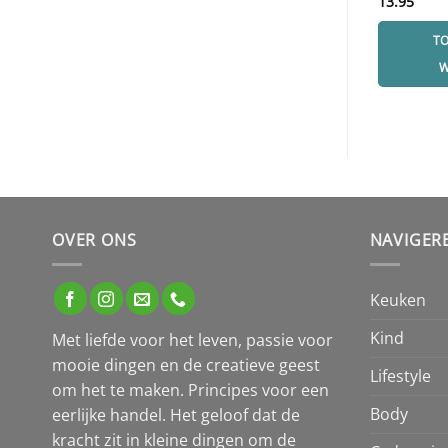
13.95
T
W
OVER ONS
NAVIGER
Keuken
Kind
Met liefde voor het leven, passie voor
mooie dingen en de creatieve geest
Lifestyle
om het te maken. Principes voor een
Body
eerlijke handel. Het geloof dat de
kracht zit in kleine dingen om de