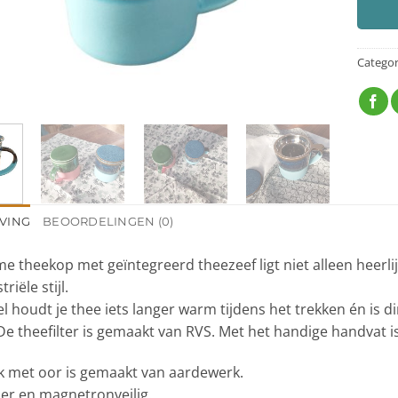
Categor
VING
BEOORDELINGEN (0)
e theekop met geïntegreerd theezeef ligt niet alleen heerlijk
riële stijl.
l houdt je thee iets langer warm tijdens het trekken én is d
De theefilter is gemaakt van RVS. Met het handige handvat is 
 met oor is gemaakt van aardewerk.
er en magnetronveilig.