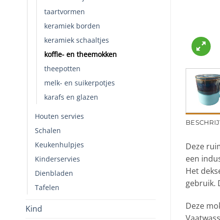
taartvormen
keramiek borden
keramiek schaaltjes
koffie- en theemokken
theepotten
melk- en suikerpotjes
karafs en glazen
Houten servies
BESCHRIJ
Schalen
Keukenhulpjes
Deze ruim
een indust
Kinderservies
Het dekse
Dienbladen
gebruik. 
Tafelen
Deze mok
Kind
Vaatwass