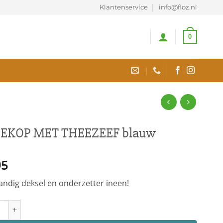
Klantenservice
info@floz.nl
0
EKOP MET THEEZEEF blauw
95
andig deksel en onderzetter ineen!
P MET THEEZEEF blauw aantal