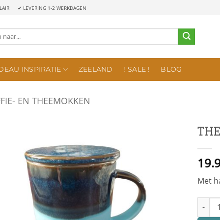
LAIR
✔ LEVERING 1-2 WERKDAGEN
DEAU INSPIRATIE
ZEELAND
! SALE !
BLOG
FIE- EN THEEMOKKEN
THE
19.
Met h
THEEKO