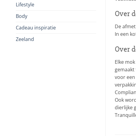
Lifestyle
Over d
Body
De afmeti
Cadeau inspiratie
In een ko
Zeeland
Over d
Elke mok 
gemaakt v
voor een
verpakkin
Complianc
Ook word
dierlijke
Tranquil