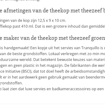
e afmetingen van de theekop met theezeef
ngen van de kop zijn 12,5 x 9 x 10 cm.
ffiekop past 410 ml. Dat is een grotere inhoud dan gemidde
e maker van de theekop met theezeef groe
is handgemaakt! Een kopje uit het servies van Tranquillo is
an de beste grondstoffen. Lokaal verkregen met zo min mog
 duurzame wereld. Dat betekent bewuste keuzes van materia
gen en geen plastic in het magazijn. De fabrikanten die werk
e Initiative (BSCI), dat tot doel heeft de arbeidsomstandig
t er in het aardewerk geen gebruik gemaakt van beendermee
 grondstoffen.
lo laat zien dat luxe servies en badkameraccessoires op e