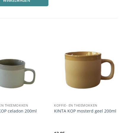
WINKELWAGEN
 EN THEEMOKKEN
KOFFIE- EN THEEMOKKEN
KOFF
KINT
KOP celadon 200ml
KINTA KOP mosterd geel 200ml
grij