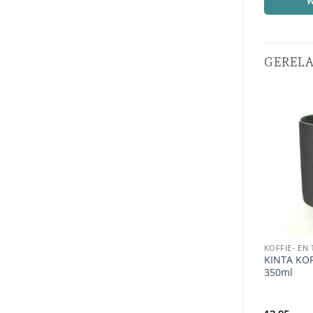
W
GEREL
KOFFIE- EN
KINTA KOP
350ml