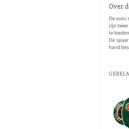
Over d
De auto s
zijn twe
te biede
De spaar
hand bes
GEREL