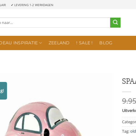
LAIR
✔ LEVERING 1-2 WERKDAGEN
DEAU INSPIRATIE
ZEELAND
! SALE !
BLOG
SPA
g!
9.9
Uitverk
Categor
Tag:
ol