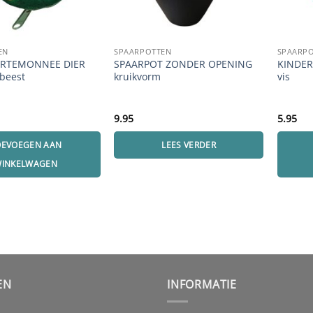
EN
SPAARPOTTEN
SPAARP
RTEMONNEE DIER
SPAARPOT ZONDER OPENING
KINDE
sbeest
kruikvorm
vis
9.95
5.95
OEVOEGEN AAN
LEES VERDER
INKELWAGEN
EN
INFORMATIE