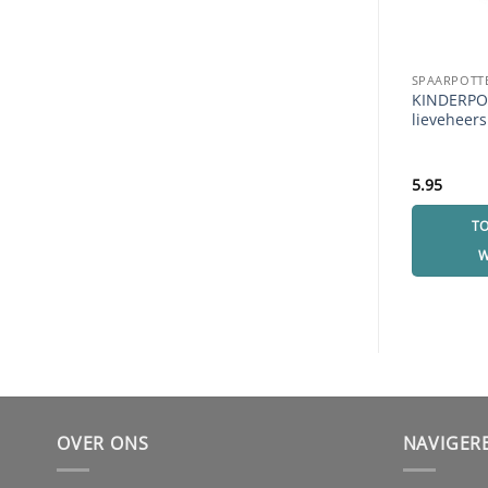
SPAARPOTT
KINDERPO
lieveheer
5.95
T
W
OVER ONS
NAVIGER