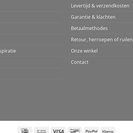
Levertijd & verzendkosten
Garantie & klachten
Betaalmethodes
Retour, herroepen of ruilen
piratie
Onze winkel
Contact
IDeal
Bank
Visa
Bancontact
PayPal
Klarna