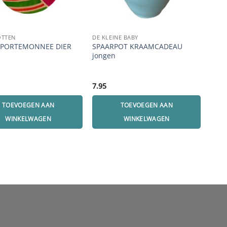
OTTEN
DE KLEINE BABY
SPAA
RPORTEMONNEE DIER
SPAARPOT KRAAMCADEAU
SPA
jongen
7.95
14.9
TOEVOEGEN AAN
TOEVOEGEN AAN
WINKELWAGEN
WINKELWAGEN