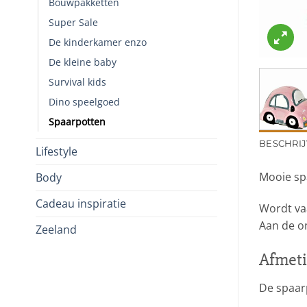
Bouwpakketten
Super Sale
De kinderkamer enzo
De kleine baby
Survival kids
Dino speelgoed
Spaarpotten
BESCHRIJ
Lifestyle
Mooie spa
Body
Cadeau inspiratie
Wordt vaa
Aan de on
Zeeland
Afmeti
De spaar