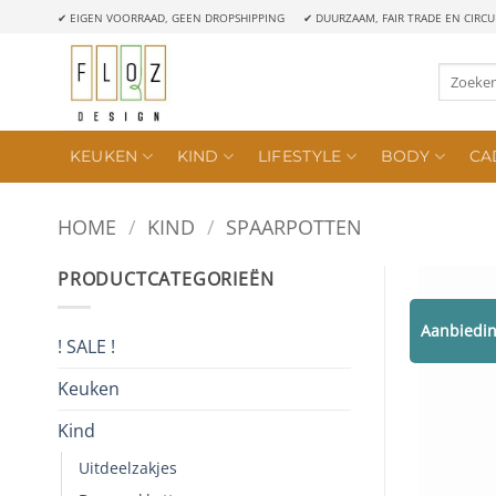
Ga
✔ EIGEN VOORRAAD, GEEN DROPSHIPPING
✔ DUURZAAM, FAIR TRADE EN CIRCU
naar
inhoud
Zoeken
naar:
KEUKEN
KIND
LIFESTYLE
BODY
CA
HOME
/
KIND
/
SPAARPOTTEN
PRODUCTCATEGORIEËN
Aanbiedin
! SALE !
Keuken
Kind
Uitdeelzakjes