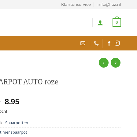
Klantenservice
info@floz.nl
0
ARPOT AUTO roze
Oorspronkelijke
Huidige
5
8.95
prijs
prijs
ocht
was:
is:
9.95.
8.95.
ie:
Spaarpotten
dtimer spaarpot