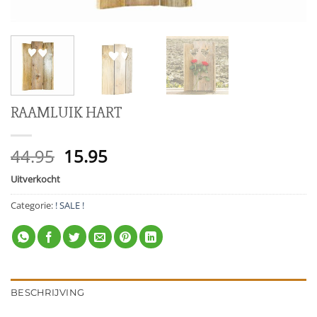
RAAMLUIK HART
Oorspronkelijke
Huidige
44.95
15.95
prijs
prijs
Uitverkocht
was:
is:
44.95.
15.95.
Categorie:
! SALE !
BESCHRIJVING