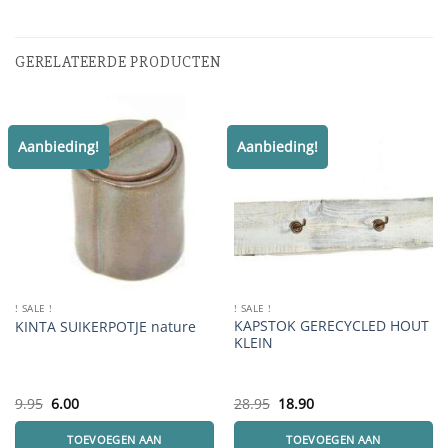
GERELATEERDE PRODUCTEN
Aanbieding!
Aanbieding!
! SALE !
! SALE !
KAPSTOK GERECYCLED HOUT
KINTA SUIKERPOTJE nature
KLEIN
Oorspronkelijke
Huidige
Oorspronkelijke
Huidige
9.95
6.00
28.95
18.90
prijs
prijs
prijs
prijs
was:
is:
was:
is:
TOEVOEGEN AAN
TOEVOEGEN AAN
9.95.
6.00.
28.95.
18.90.