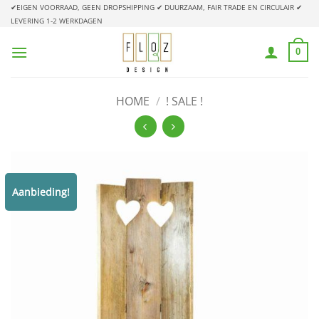
Ga
✔EIGEN VOORRAAD, GEEN DROPSHIPPING
✔ DUURZAAM, FAIR TRADE EN CIRCULAIR
✔
LEVERING 1-2 WERKDAGEN
naar
inhoud
0
HOME
/
! SALE !
Aanbieding!