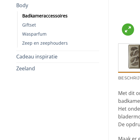
Body
Badkameraccessoires
Giftset
Wasparfum
Zeep en zeephouders
Cadeau inspiratie
Zeeland
BESCHRIJ
Met dit 
badkamer
Het onde
bladermot
De opdruk
Maak er 