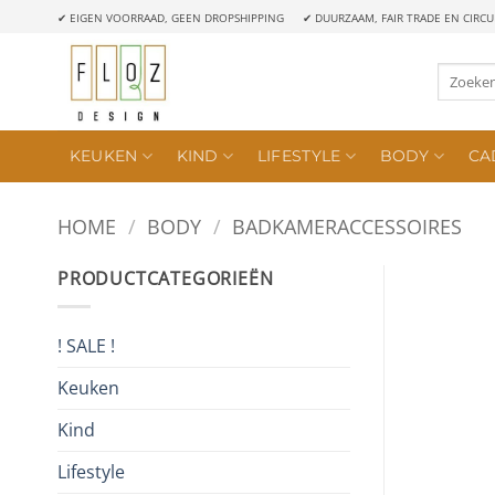
Ga
✔ EIGEN VOORRAAD, GEEN DROPSHIPPING
✔ DUURZAAM, FAIR TRADE EN CIRCU
naar
inhoud
Zoeken
naar:
KEUKEN
KIND
LIFESTYLE
BODY
CA
HOME
/
BODY
/
BADKAMERACCESSOIRES
PRODUCTCATEGORIEËN
! SALE !
Keuken
Kind
Lifestyle