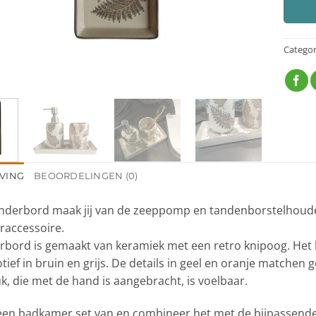
Categor
VING
BEOORDELINGEN (0)
onderbord maak jij van de zeeppomp en tandenborstelhouder 
accessoire.
rbord is gemaakt van keramiek met een retro knipoog. Het 
ief in bruin en grijs. De details in geel en oranje matchen g
, die met de hand is aangebracht, is voelbaar.
een badkamer set van en combineer het met de bijpassend