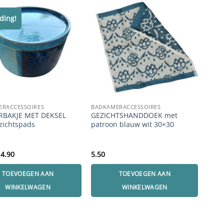
ding!
Aan
ERACCESSOIRES
BADKAMERACCESSOIRES
! SALE
BAKJE MET DEKSEL
GEZICHTSHANDDOEK met
KIN
zichtspads
patroon blauw wit 30×30
bam
orspronkelijke
Huidige
14.90
5.50
4.50
rijs
prijs
as:
is:
TOEVOEGEN AAN
TOEVOEGEN AAN
9.90.
14.90.
WINKELWAGEN
WINKELWAGEN