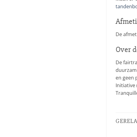
tandenbo
Afmeti
De afmeti
Over d
De fairtr
duurzame
en geen p
Initiativ
Tranquil
GEREL