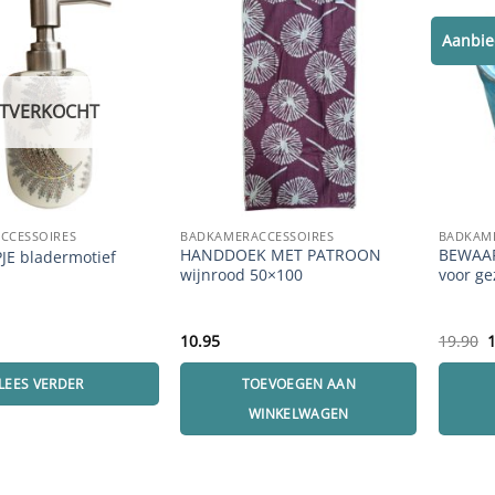
Aanbie
ITVERKOCHT
CCESSOIRES
BADKAMERACCESSOIRES
BADKAM
HANDDOEK MET PATROON
BEWAAR
E bladermotief
wijnrood 50×100
voor ge
O
10.95
19.90
p
w
LEES VERDER
TOEVOEGEN AAN
1
WINKELWAGEN