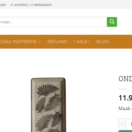
LAIR
✔ LEVERING 1-2 WERKDAGEN
DEAU INSPIRATIE
ZEELAND
! SALE !
BLOG
OND
11.
Maak 
ONDERB