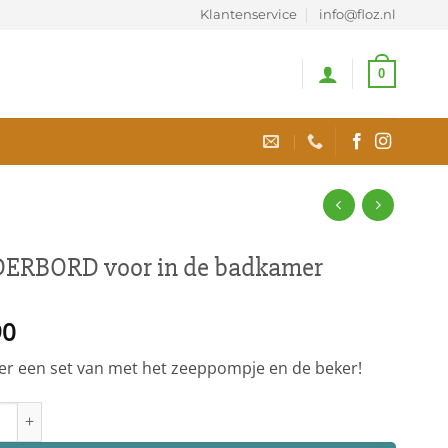
Klantenservice
info@floz.nl
0
ERBORD voor in de badkamer
90
er een set van met het zeeppompje en de beker!
ORD voor in de badkamer aantal