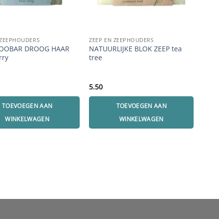
 ZEEPHOUDERS
ZEEP EN ZEEPHOUDERS
ZEEP
OOBAR DROOG HAAR
NATUURLIJKE BLOK ZEEP tea
ZEE
rry
tree
5.50
10.9
TOEVOEGEN AAN
TOEVOEGEN AAN
WINKELWAGEN
WINKELWAGEN