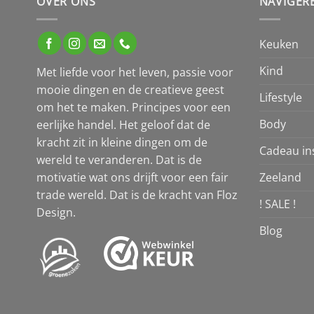
OVER ONS
NAVIGER
Keuken
Kind
Met liefde voor het leven, passie voor
mooie dingen en de creatieve geest
Lifestyle
om het te maken. Principes voor een
Body
eerlijke handel. Het geloof dat de
kracht zit in kleine dingen om de
Cadeau ins
wereld te veranderen. Dat is de
Zeeland
motivatie wat ons drijft voor een fair
trade wereld. Dat is de kracht van Floz
! SALE !
Design.
Blog