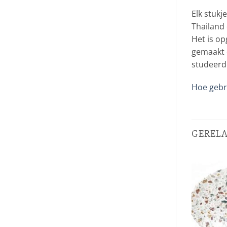
Elk stukj
Thailand 
Het is o
gemaakt d
studeerd
Hoe gebru
GEREL