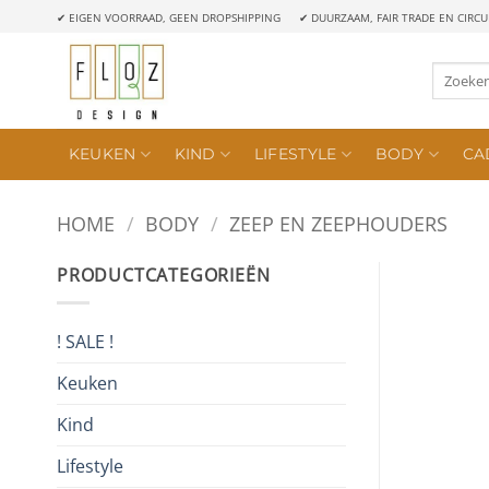
Ga
✔ EIGEN VOORRAAD, GEEN DROPSHIPPING
✔ DUURZAAM, FAIR TRADE EN CIRCU
naar
inhoud
Zoeken
naar:
KEUKEN
KIND
LIFESTYLE
BODY
CA
HOME
/
BODY
/
ZEEP EN ZEEPHOUDERS
PRODUCTCATEGORIEËN
! SALE !
Keuken
Kind
Lifestyle