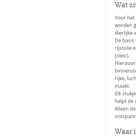
Wat zit
Voor het 
worden ge
dierlijke
De basis 
rijstoli
(oleic).
Hierdoor 
binnenst
rijke, lu
maakt.
Elk stukj
helpt de 
Alleen de
ontspann
Waar i