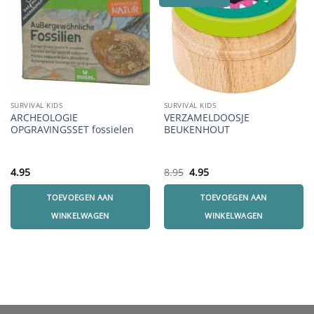
SURVIVAL KIDS
SURVIVAL KIDS
ARCHEOLOGIE
VERZAMELDOOSJE
OPGRAVINGSSET fossielen
BEUKENHOUT
Oorspronkelijke
Huidige
4.95
8.95
4.95
prijs
prijs
was:
is:
TOEVOEGEN AAN
TOEVOEGEN AAN
8.95.
4.95.
WINKELWAGEN
WINKELWAGEN