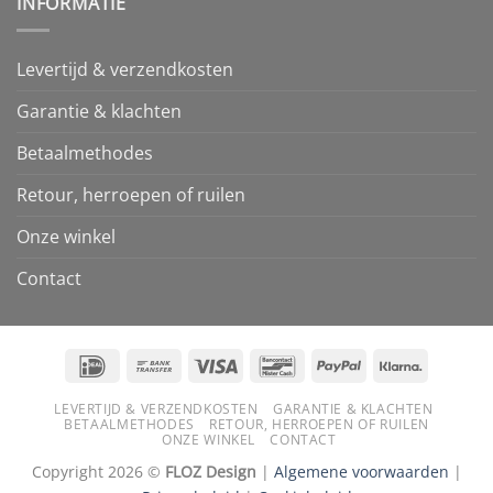
INFORMATIE
Levertijd & verzendkosten
Garantie & klachten
Betaalmethodes
Retour, herroepen of ruilen
Onze winkel
Contact
IDeal
Bank
Visa
Bancontact
PayPal
Klarna
Transfer
LEVERTIJD & VERZENDKOSTEN
GARANTIE & KLACHTEN
BETAALMETHODES
RETOUR, HERROEPEN OF RUILEN
ONZE WINKEL
CONTACT
Copyright 2026 ©
FLOZ Design
|
Algemene voorwaarden
|