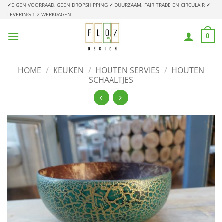
Ga
✔EIGEN VOORRAAD, GEEN DROPSHIPPING
✔ DUURZAAM, FAIR TRADE EN CIRCULAIR
✔
LEVERING 1-2 WERKDAGEN
naar
inhoud
0
HOME
/
KEUKEN
/
HOUTEN SERVIES
/
HOUTEN
SCHAALTJES