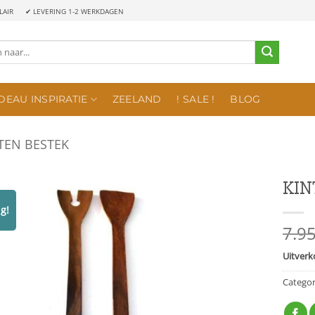
LAIR
✔ LEVERING 1-2 WERKDAGEN
DEAU INSPIRATIE
ZEELAND
! SALE !
BLOG
EN BESTEK
KIN
g!
7.9
Uitverk
Categor