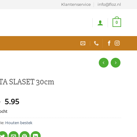
Klantenservice
info@floz.nl
0
TA SLASET 30cm
Oorspronkelijke
Huidige
5
5.95
prijs
prijs
ocht
was:
is:
7.95.
5.95.
ie:
Houten bestek