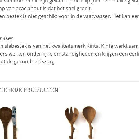
t van bomen die zijn gekapt op de Filipijnen. Voor elke g
p van acaciahout is dat het snel groeit.
en bestek is niet geschikt voor in de vaatwasser. Het kan
maker
n slabestek is van het kwaliteitsmerk Kinta. Kinta werkt sam
rs werken onder fijne omstandigheden en krijgen een eerlij
tot de gezondheidszorg.
ATEERDE PRODUCTEN