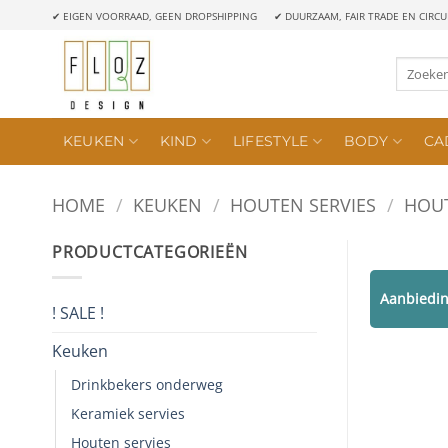
Ga
✔ EIGEN VOORRAAD, GEEN DROPSHIPPING
✔ DUURZAAM, FAIR TRADE EN CIRCU
naar
inhoud
Zoeken
naar:
KEUKEN
KIND
LIFESTYLE
BODY
CA
HOME
/
KEUKEN
/
HOUTEN SERVIES
/
HOUT
PRODUCTCATEGORIEËN
Aanbiedin
! SALE !
Keuken
Drinkbekers onderweg
Keramiek servies
Houten servies