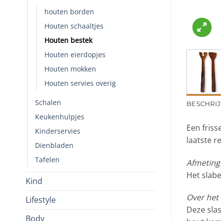
houten borden
Houten schaaltjes
Houten bestek
Houten eierdopjes
Houten mokken
Houten servies overig
Schalen
BESCHRIJ
Keukenhulpjes
Een friss
Kinderservies
laatste r
Dienbladen
Tafelen
Afmeting
Het slabe
Kind
Over het
Lifestyle
Deze sla
Body