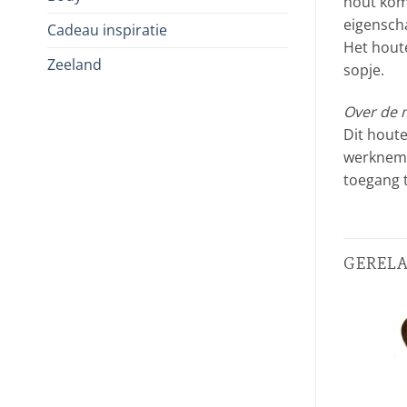
hout kom
eigenscha
Cadeau inspiratie
Het hout
Zeeland
sopje.
Over de 
Dit houte
werkneme
toegang 
GEREL