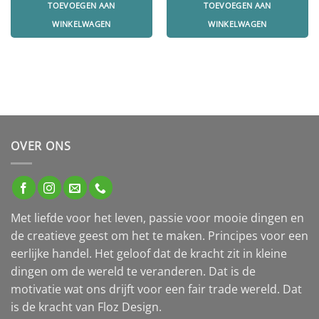
TOEVOEGEN AAN
TOEVOEGEN AAN
18.90.
15.00.
16.90.
14.50.
WINKELWAGEN
WINKELWAGEN
OVER ONS
Met liefde voor het leven, passie voor mooie dingen en
de creatieve geest om het te maken. Principes voor een
eerlijke handel. Het geloof dat de kracht zit in kleine
dingen om de wereld te veranderen. Dat is de
motivatie wat ons drijft voor een fair trade wereld. Dat
is de kracht van Floz Design.