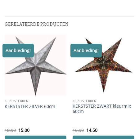
GERELATEERDE PRODUCTEN
Aanbieding!
Aanbieding!
KERSTSTERREN
KERSTSTERREN
KERSTSTER ZWART kleurmix
KERSTSTER ZILVER 60cm
60cm
Oorspronkelijke
Huidige
Oorspronkelijke
Huidige
18.90
15.00
16.90
14.50
prijs
prijs
prijs
prijs
was:
is:
was:
is: