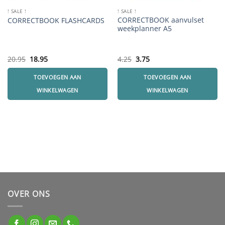
! SALE !
! SALE !
CORRECTBOOK aanvulset
CORRECTBOOK FLASHCARDS
weekplanner A5
Oorspronkelijke
Huidige
Oorspronkelijke
Huidige
20.95
18.95
4.25
3.75
prijs
prijs
prijs
prijs
was:
is:
was:
is:
TOEVOEGEN AAN
TOEVOEGEN AAN
20.95.
18.95.
4.25.
3.75.
WINKELWAGEN
WINKELWAGEN
OVER ONS