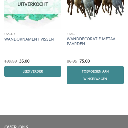
UITVERKOCHT
! SALE !
! SALE !
WANDDECORATIE METAAL
WANDORNAMENT VISSEN
PAARDEN
Oorspronkelijke
Huidige
Oorspronkelijke
Huidige
109.90
35.00
86.95
75.00
prijs
prijs
prijs
prijs
was:
is:
was:
is:
LEES VERDER
TOEVOEGEN AAN
109.90.
35.00.
86.95.
75.00.
WINKELWAGEN
OVER ONS