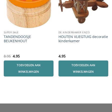
SUPER SALE
DE KINDERKAMER ENZO
TANDENDOOSJE
HOUTEN VLIEGTUIG decoratie
BEUKENHOUT
kinderkamer
Oorspronkelijke
Huidige
8.95
4.95
4.95
prijs
prijs
was:
is:
TOEVOEGEN AAN
TOEVOEGEN AAN
8.95.
4.95.
WINKELWAGEN
WINKELWAGEN