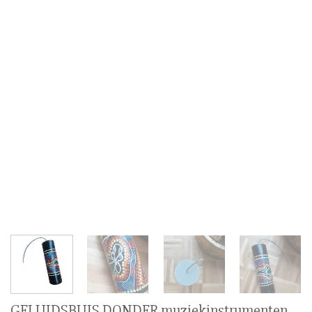
GELUIDSBUIS DONDER muziekinstrumenten