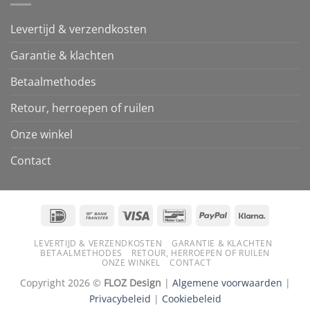
Levertijd & verzendkosten
Garantie & klachten
Betaalmethodes
Retour, herroepen of ruilen
Onze winkel
Contact
IDeal
Bank
Visa
Bancontact
PayPal
Klarna
Transfer
LEVERTIJD & VERZENDKOSTEN
GARANTIE & KLACHTEN
BETAALMETHODES
RETOUR, HERROEPEN OF RUILEN
ONZE WINKEL
CONTACT
Copyright 2026 ©
FLOZ Design
|
Algemene voorwaarden
|
Privacybeleid
|
Cookiebeleid