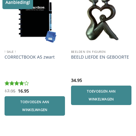
Aanbieding!
! SALE !
BEELDEN EN FIGUREN
CORRECTBOOK A5 zwart
BEELD LIEFDE EN GEBOORTE
34.95
Oorspronkelijke
Huidige
Gewaardeerd
17.95
16.95
TOEVOEGEN AAN
prijs
prijs
4
uit 5
was:
is:
WINKELWAGEN
TOEVOEGEN AAN
17.95.
16.95.
WINKELWAGEN