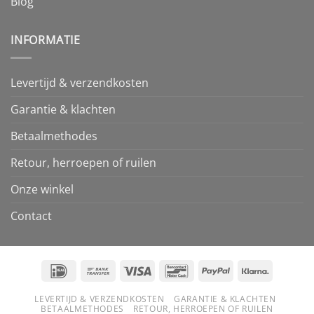
Blog
INFORMATIE
Levertijd & verzendkosten
Garantie & klachten
Betaalmethodes
Retour, herroepen of ruilen
Onze winkel
Contact
IDeal
Bank
Visa
Bancontact
PayPal
Klarna
Transfer
LEVERTIJD & VERZENDKOSTEN
GARANTIE & KLACHTEN
BETAALMETHODES
RETOUR, HERROEPEN OF RUILEN