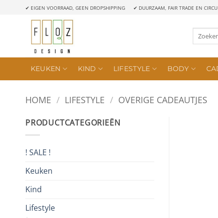
Ga
✔ EIGEN VOORRAAD, GEEN DROPSHIPPING
✔ DUURZAAM, FAIR TRADE EN CIRCU
naar
inhoud
Zoeken
naar:
KEUKEN
KIND
LIFESTYLE
BODY
CA
HOME
/
LIFESTYLE
/
OVERIGE CADEAUTJES
PRODUCTCATEGORIEËN
! SALE !
Keuken
Kind
Lifestyle