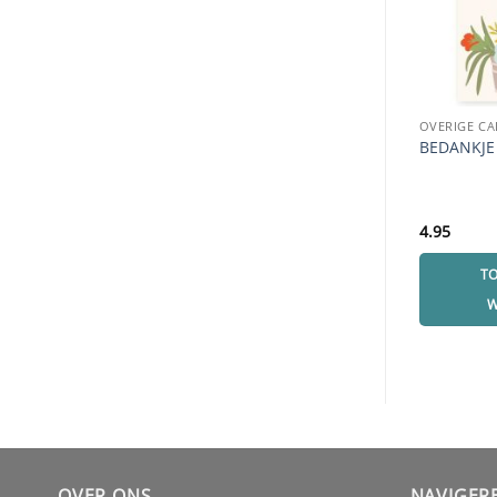
OVERIGE CA
BEDANKJE 
4.95
T
W
OVER ONS
NAVIGER