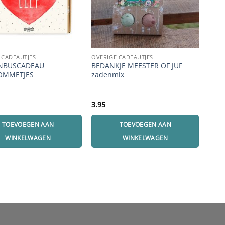
 CADEAUTJES
OVERIGE CADEAUTJES
OVER
ENBUSCADEAU
BEDANKJE MEESTER OF JUF
POT
OMMETJES
zadenmix
3.95
4.95
TOEVOEGEN AAN
TOEVOEGEN AAN
WINKELWAGEN
WINKELWAGEN