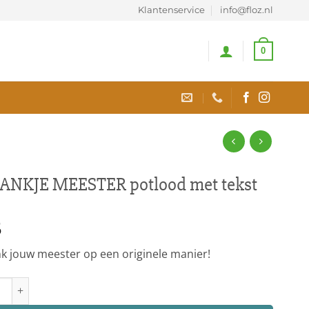
Klantenservice
info@floz.nl
0
ANKJE MEESTER potlood met tekst
5
k jouw meester op een originele manier!
JE MEESTER potlood met tekst aantal