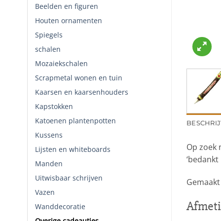
Beelden en figuren
Houten ornamenten
Spiegels
schalen
Mozaiekschalen
Scrapmetal wonen en tuin
Kaarsen en kaarsenhouders
Kapstokken
Katoenen plantenpotten
BESCHRIJ
Kussens
Op zoek 
Lijsten en whiteboards
‘bedankt
Manden
Uitwisbaar schrijven
Gemaakt 
Vazen
Afmeti
Wanddecoratie
Overige cadeautjes