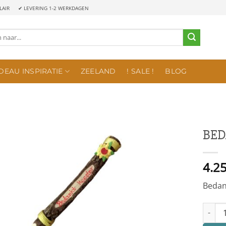
LAIR
✔ LEVERING 1-2 WERKDAGEN
DEAU INSPIRATIE
ZEELAND
! SALE !
BLOG
BED
4.2
Bedan
BEDANK