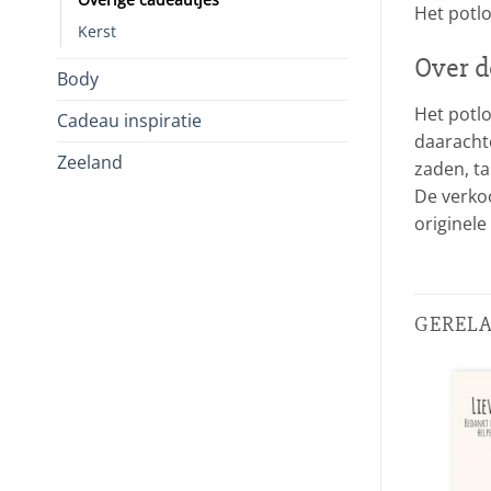
Het potlo
Kerst
Over d
Body
Het potl
Cadeau inspiratie
daaracht
Zeeland
zaden, t
De verko
originel
GEREL