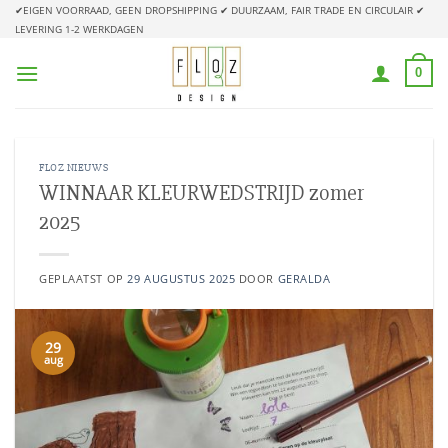
Ga
✔EIGEN VOORRAAD, GEEN DROPSHIPPING
✔ DUURZAAM, FAIR TRADE EN CIRCULAIR
✔
LEVERING 1-2 WERKDAGEN
naar
inhoud
0
FLOZ NIEUWS
WINNAAR KLEURWEDSTRIJD zomer
2025
GEPLAATST OP
29 AUGUSTUS 2025
DOOR
GERALDA
29
aug