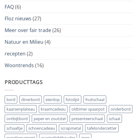
FAQ
(6)
Floz nieuws
(27)
Meer over fair trade
(26)
Natuur en Milieu
(4)
recepten
(2)
Woontrends
(16)
PRODUCTTAGS
bord
dinerbord
eierdop
fotolijst
fruitschaal
kaarsenplateau
kraamcadeau
oldtimer spaarpot
onderbord
ontbijtbord
peper en zoutstel
presenteerschaal
schaal
schaaltje
schoencadeau
scrapmetal
tafelonderzetter
wandornament
waxinelichthouder
zeep