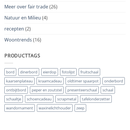
Meer over fair trade
(26)
Natuur en Milieu
(4)
recepten
(2)
Woontrends
(16)
PRODUCTTAGS
bord
dinerbord
eierdop
fotolijst
fruitschaal
kaarsenplateau
kraamcadeau
oldtimer spaarpot
onderbord
ontbijtbord
peper en zoutstel
presenteerschaal
schaal
schaaltje
schoencadeau
scrapmetal
tafelonderzetter
wandornament
waxinelichthouder
zeep