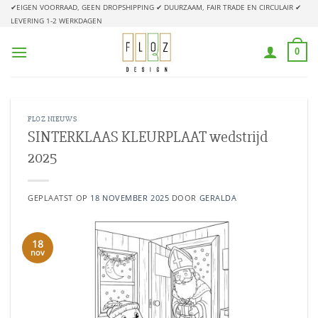
Ga
✔EIGEN VOORRAAD, GEEN DROPSHIPPING
✔ DUURZAAM, FAIR TRADE EN CIRCULAIR
✔
LEVERING 1-2 WERKDAGEN
naar
inhoud
0
FLOZ NIEUWS
SINTERKLAAS KLEURPLAAT wedstrijd
2025
GEPLAATST OP
18 NOVEMBER 2025
DOOR
GERALDA
18
nov