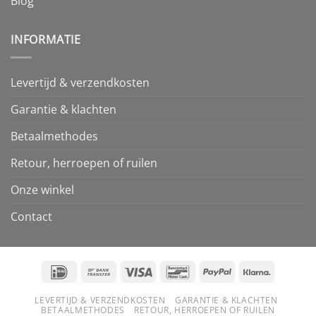
Blog
INFORMATIE
Levertijd & verzendkosten
Garantie & klachten
Betaalmethodes
Retour, herroepen of ruilen
Onze winkel
Contact
IDeal
Bank
Visa
Bancontact
PayPal
Klarna
Transfer
LEVERTIJD & VERZENDKOSTEN
GARANTIE & KLACHTEN
BETAALMETHODES
RETOUR, HERROEPEN OF RUILEN