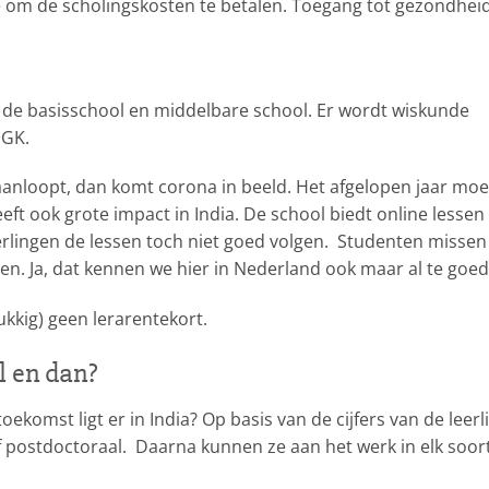
e om de scholingskosten te betalen. Toegang tot gezondhei
in de basisschool en middelbare school. Er wordt wiskunde
 GK.
anloopt, dan komt corona in beeld. Het afgelopen jaar mo
ft ook grote impact in India. De school biedt online lessen
erlingen de lessen toch niet goed volgen. Studenten missen
en. Ja, dat kennen we hier in Nederland ook maar al te goed
ukkig) geen lerarentekort.
l en dan?
ekomst ligt er in India? Op basis van de cijfers van de leerl
f postdoctoraal. Daarna kunnen ze aan het werk in elk soor