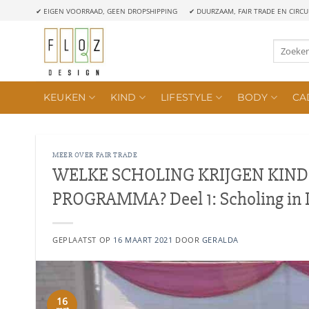
Ga
✔ EIGEN VOORRAAD, GEEN DROPSHIPPING
✔ DUURZAAM, FAIR TRADE EN CIRCU
naar
inhoud
Zoeken
naar:
KEUKEN
KIND
LIFESTYLE
BODY
CA
MEER OVER FAIR TRADE
WELKE SCHOLING KRIJGEN KIND
PROGRAMMA? Deel 1: Scholing in 
GEPLAATST OP
16 MAART 2021
DOOR
GERALDA
16