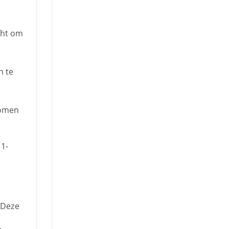
cht om
n te
komen
 1-
 Deze