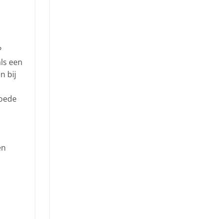
?
als een
n bij
goede
én