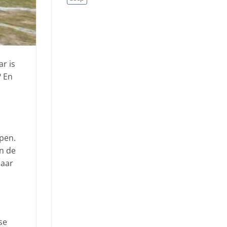
r is
? En
pen.
an de
daar
se