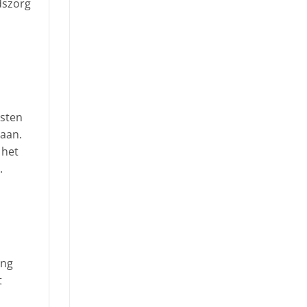
dszorg
esten
 aan.
 het
.
ing
t