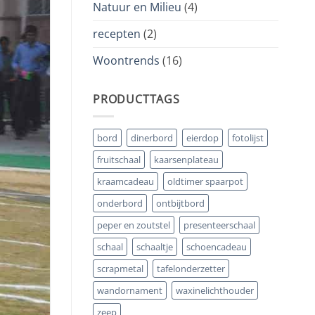
Natuur en Milieu
(4)
recepten
(2)
Woontrends
(16)
PRODUCTTAGS
bord
dinerbord
eierdop
fotolijst
fruitschaal
kaarsenplateau
kraamcadeau
oldtimer spaarpot
onderbord
ontbijtbord
peper en zoutstel
presenteerschaal
schaal
schaaltje
schoencadeau
scrapmetal
tafelonderzetter
wandornament
waxinelichthouder
zeep