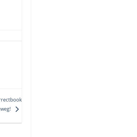
rrectbook
 weg!