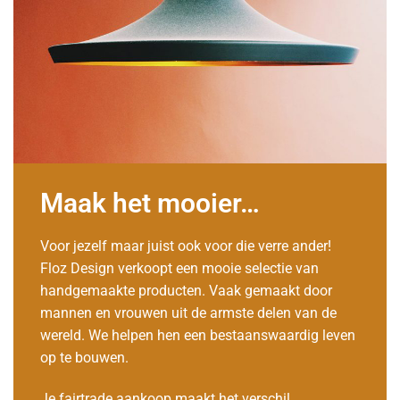
Maak het mooier…
Voor jezelf maar juist ook voor die verre ander!
Floz Design verkoopt een mooie selectie van
handgemaakte producten. Vaak gemaakt door
mannen en vrouwen uit de armste delen van de
wereld. We helpen hen een bestaanswaardig leven
op te bouwen.
Je fairtrade aankoop maakt het verschil.